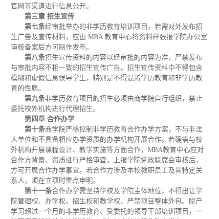
官网等渠道进行信息公开。
第三章 招生宣传
第七条
经审批举办的非学历教育培训项目，若需对外发布招
生广告及宣传材料，应由 MBA 教育中心将资料样张报学院办公室
审核备案后方可制作发布。
第八条
招生宣传资料的内容以经审批的内容为准，严禁发布
与审批内容不相一致的招生宣传广告。招生宣传资料中不得包含
模糊和虚假信息误导学生，特别是不得混淆学历教育和非学历教
育的性质。
第九条
非学历教育项目的招生必须由商学院自行组织，禁止
委托校外机构进行代理招生。
第四章 合作办学
第十条
商学院严格控制非学历教育合作办学方案，不与非法
人单位和不具备相应办学资质的办学机构开展合作。若确需与校
外机构开展课程设计、教学实施等方面合作，MBA教育中心应对
合作方背景、资质进行严格审查，上报学院党政联席会审核后，
方可开展合作办学事宜。若合作方涉及本校教职员工及其特定关
系人，须在立项时重点申明。
第十一条
合作办学需坚持学校及学院主体地位，不得出让学
院管理权、办学权、招生权和教学权，严禁项目整体外包。脱产
学习超过一个月的非学历教育、受委托的领导干部培训项目，一