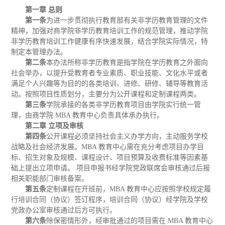
第一章 总则
第一条
为进一步贯彻执行教育部有关非学历教育管理的文件
精神，加强对商学院非学历教育培训工作的规范管理，推动学院
非学历教育培训工作健康有序快速发展，结合学院实际情况，特
制定本管理办法。
第二条
本办法所称非学历教育是指学院在学历教育之外面向
社会举办，以提升受教育者专业素质、职业技能、文化水平或者
满足个人兴趣等为目的的各类培训、进修、研修、辅导等教育活
动。按照项目性质划分，主要分为公开课程和定制课程两类。
第三条
学院承接的各类非学历教育项目由学院实行统一管
理，由商学院 MBA 教育中心负责具体承办执行。
第二章 立项及审核
第四条
公开课程必须坚持社会主义办学方向，主动服务学校
战略及社会经济发展。MBA 教育中心需在充分考虑项目办学目
标、招生对象及规模、课程设计、项目预算及收费标准等因素基
础上提出立项申请。 项目申报书经学院党政联席会审核通过后报
相关职能部门审核备案。
第五条
定制课程在开班前，MBA 教育中心应按照学校规定履
行培训合同（协议）签订程序，培训合同（协议）经学院及学校
党政办公室审核通过后方可执行。
第六条
除保密情形外，经审批通过的项目需在 MBA 教育中心