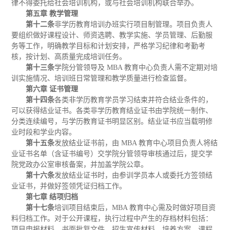
律不得委托给社会培训机构，或与社会培训机构联合举办。
第五章 教学管理
第十二条
非学历教育培训办班实行项目制管理。项目负责人
要组织做好课程设计、师资选聘、教学实施、学员管理、后勤服
务等工作，明确教学目标和计划安排，严格学习纪律和考勤考
核，按计划、高质量完成培训任务。
第十三条
学院分管领导及 MBA 教育中心负责人需不定期对培
训实施情况、培训班日常管理和教学质量进行检查监督。
第六章 证书管理
第十四条
各类非学历教育学员学习结束并符合结业条件的，
可以获得结业证书。各类非学历教育结业证书由学院统一制作、
分类连续编号，与学历教育证书明显区别。结业证书应当载明修
业时段和学业内容。
第十五条
发放结业证书前，由 MBA 教育中心项目负责人将结
业证书名单（含证书编号）交学院分管领导审核通过后，提交学
院党政办公室审核备案，并加盖学院公章。
第十六条
发放结业证书时，由参训学员本人或委托方签领结
业证书，并做好签领凭证归档工作。
第七章 结项归档
第十七条
培训项目结束后，MBA 教育中心需及时做好项目资
料归档工作。对于公开课程，执行过程中产生的存档材料包括：
项目申报材料、书面批复文件、招生宣传材料、培养方案、课程